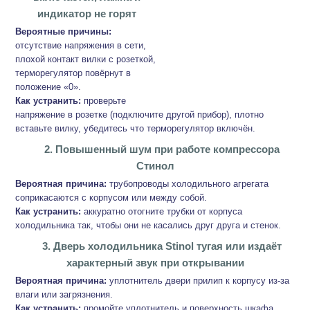
индикатор не горят
Вероятные причины:
отсутствие напряжения в сети,
плохой контакт вилки с розеткой,
терморегулятор повёрнут в
положение «0».
Как устранить:
проверьте
напряжение в розетке (подключите другой прибор), плотно
вставьте вилку, убедитесь что терморегулятор включён.
2. Повышенный шум при работе компрессора
Стинол
Вероятная причина:
трубопроводы холодильного агрегата
соприкасаются с корпусом или между собой.
Как устранить:
аккуратно отогните трубки от корпуса
холодильника так, чтобы они не касались друг друга и стенок.
3. Дверь холодильника Stinol тугая или издаёт
характерный звук при открывании
Вероятная причина:
уплотнитель двери прилип к корпусу из-за
влаги или загрязнения.
Как устранить:
промойте уплотнитель и поверхность шкафа