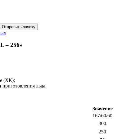
Отправить заявку
ных
L – 256»
е (ХК);
 приготовления льда.
Значение
167/60/60
300
250