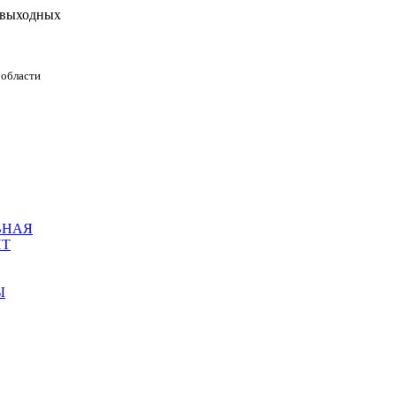
з выходных
 области
ВНАЯ
НТ
Ы