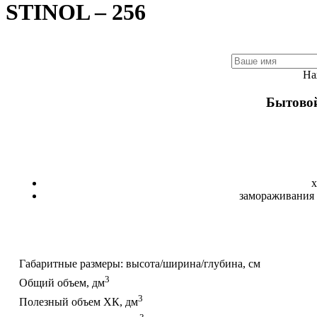
STINOL – 256
На
Бытовой
х
замораживания 
Габаритные размеры: высота/ширина/глубина, см
3
Общий объем, дм
3
Полезный объем ХК, дм