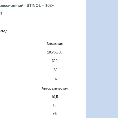
ессионный «STINOL – 102»
02
льда.
Значение
185/60/60
320
152
102
Автоматическая
10,5
15
+5