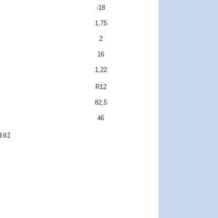
-18
1,75
2
16
1,22
R12
82,5
46
102