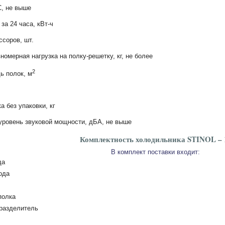
С, не выше
за 24 часа, кВт-ч
ссоров, шт.
омерная нагрузка на полку-решетку, кг, не более
2
ь полок, м
 без упаковки, кг
уровень звуковой мощности, дБА, не выше
Комплектность холодильника STINOL – 
В комплект поставки входит:
да
ода
полка
разделитель