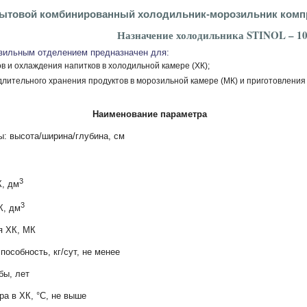
ытовой комбинированный холодильник-морозильник компр
Назначение холодильника STINOL – 1
зильным отделением предназначен для:
в и охлаждения напитков в холодильной камере (ХК);
лительного хранения продуктов в морозильной камере (МК) и приготовления 
Наименование параметра
ы: высота/ширина/глубина, см
3
, дм
3
К, дм
я ХК, МК
особность, кг/сут, не менее
бы, лет
а в ХК, °С, не выше